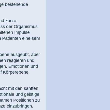
nge bestehende
nd kurze
ss der Organismus
altenen Impulse
 Patienten eine sehr
Ebene ausgeübt, aber
nen reagieren und
ngen, Emotionen und
uf Körperebene
acht mit den sanften
tionale und geistige
samen Positionen zu
nze einzubringen.