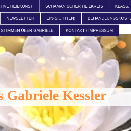
TIVE HEILKUNST
SCHAMANISCHER HEILKREIS
KLASS.
NEWSLETTER
EIN-SICHT(EN)
BEHANDLUNGSKOST
STIMMEN ÜBER GABRIELE
KONTAKT / IMPRESSUM
s Gabriele Kessler